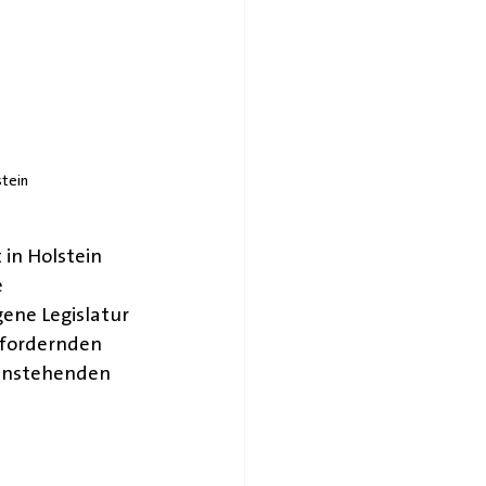
stein
 in Holstein 
 
ene Legislatur 
sfordernden 
anstehenden 